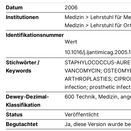
Datum
2006
Institutionen
Medizin > Lehrstuhl für Me
Medizin > Lehrstuhl für O
Identifikationsnummer
Wert
10.1016/j.ijantimicag.2005.
Stichwörter /
STAPHYLOCOCCUS-AUREUS
Keywords
VANCOMYCIN; OSTEOMYE
ARTHROPLASTIES; CIPROFL
infection; prosthetic infe
Dewey-Dezimal-
600 Technik, Medizin, an
Klassifikation
Status
Veröffentlicht
Begutachtet
Ja, diese Version wurde b