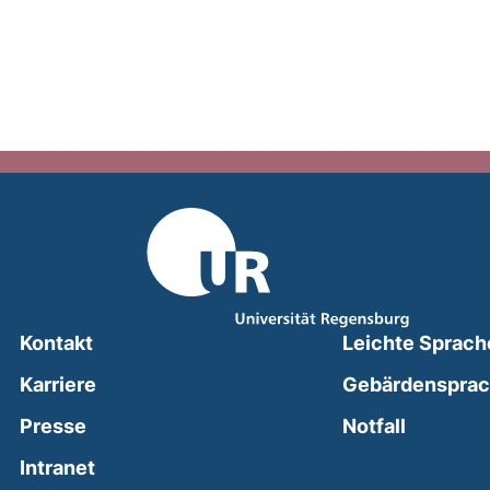
Kontakt
Leichte Sprach
Karriere
Gebärdenspra
(external
Presse
Notfall
(external link, opens in a new window)
Intranet