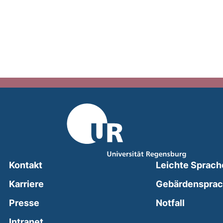
Kontakt
Leichte Sprach
Karriere
Gebärdenspra
(external
Presse
Notfall
(external link, opens in a new window)
Intranet