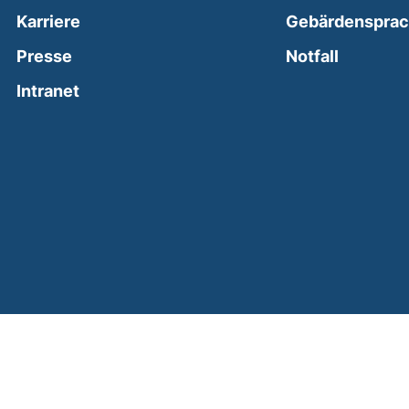
Karriere
Gebärdenspra
(external
Presse
Notfall
(external link, opens in a new window)
Intranet