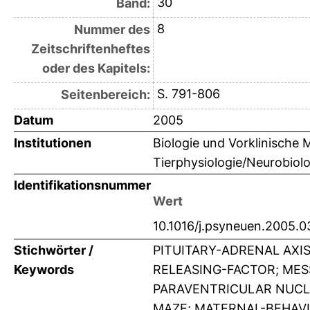
30
Band:
8
Nummer des
Zeitschriftenheftes
oder des Kapitels:
S. 791-806
Seitenbereich:
Datum
2005
Institutionen
Biologie und Vorklinische M
Tierphysiologie/Neurobiolo
Identifikationsnummer
Wert
10.1016/j.psyneuen.2005.0
Stichwörter /
PITUITARY-ADRENAL AXI
Keywords
RELEASING-FACTOR; ME
PARAVENTRICULAR NUCLE
MAZE; MATERNAL-BEHAVI