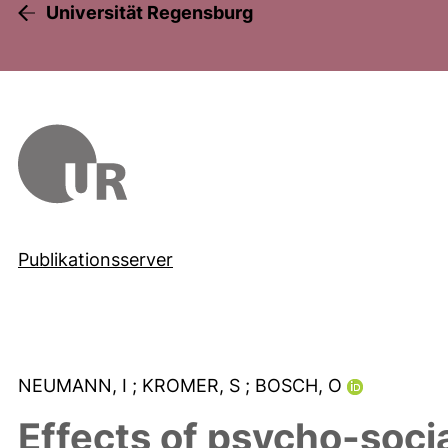
Universität Regensburg
Publikationsserver
NEUMANN, I
; KROMER, S
; BOSCH, O
Effects of psycho-soci