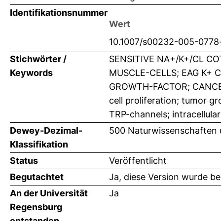
Identifikationsnummer
Wert
10.1007/s00232-005-0778
Stichwörter /
SENSITIVE NA+/K+/CL C
Keywords
MUSCLE-CELLS; EAG K+ 
GROWTH-FACTOR; CANCE
cell proliferation; tumor gr
TRP-channels; intracellul
Dewey-Dezimal-
500 Naturwissenschaften 
Klassifikation
Status
Veröffentlicht
Begutachtet
Ja, diese Version wurde b
An der Universität
Ja
Regensburg
entstanden