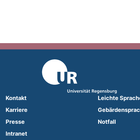
Kontakt
Leichte Sprach
Karriere
Gebärdenspra
(external
Presse
Notfall
(external link, opens in a new window)
Intranet