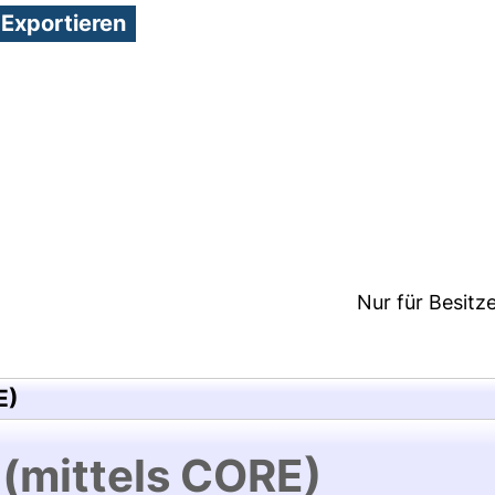
3:53/Metadaten zuletzt geändert: 24 Mai 2018 10:1
Nur für Besitz
E)
 (mittels CORE)