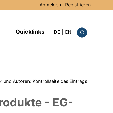
Anmelden
|
Registrieren
Quicklinks
: this page in Englis
DE
|
EN
Suchformular
er und Autoren:
Kontrollseite des Eintrags
Produkte - EG-