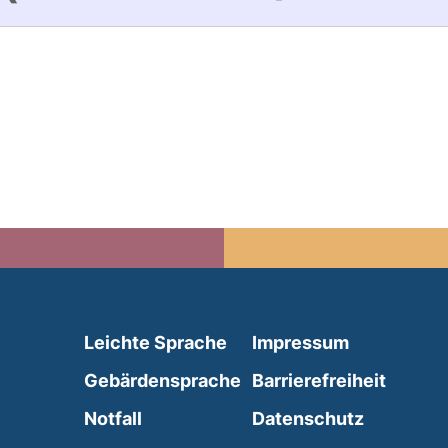
(external link, opens in 
Leichte Sprache
Impressum
(external link, opens i
Gebärdensprache
Barrierefreiheit
(external link, opens in a new wind
Notfall
Datenschutz