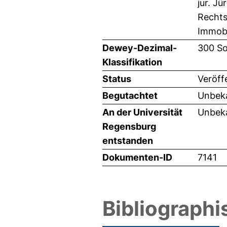
jur. Jü
Rechts
Immobi
Dewey-Dezimal-
300 So
Klassifikation
Status
Veröff
Begutachtet
Unbeka
An der Universität
Unbeka
Regensburg
entstanden
Dokumenten-ID
7141
Bibliographi