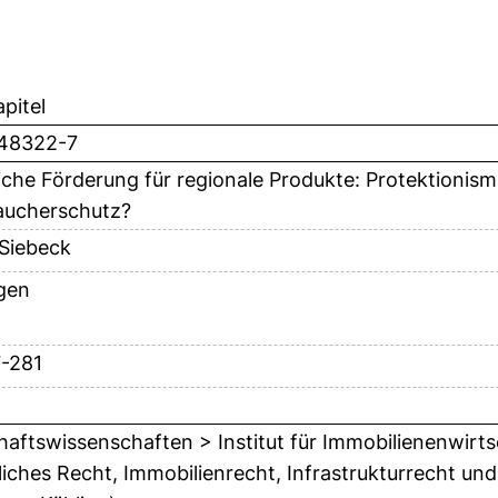
pitel
148322-7
liche Förderung für regionale Produkte: Protektioni
aucherschutz?
Siebeck
gen
7-281
haftswissenschaften > Institut für Immobilienenwirtsc
liches Recht, Immobilienrecht, Infrastrukturrecht und