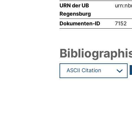
URN der UB
urn:nb
Regensburg
Dokumenten-ID
7152
Bibliographi
Hochladedatum:05 Aug 2009 1