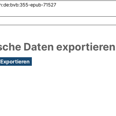
n:de:bvb:355-epub-71527
sche Daten exportieren
3:53/Metadaten zuletzt geändert: 26 Nov 2020 15: