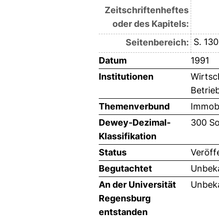
Zeitschriftenheftes
oder des Kapitels:
S. 130
Seitenbereich:
Datum
1991
Institutionen
Wirtsc
Betrie
Themenverbund
Immobi
Dewey-Dezimal-
300 So
Klassifikation
Status
Veröff
Begutachtet
Unbeka
An der Universität
Unbeka
Regensburg
entstanden