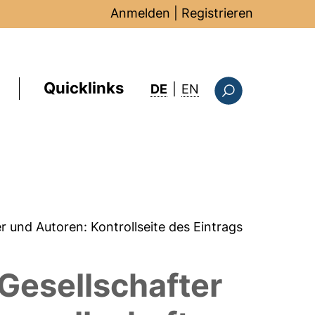
Anmelden
|
Registrieren
Quicklinks
: this page in Englis
DE
|
EN
Suchformular
er und Autoren:
Kontrollseite des Eintrags
Gesellschafter