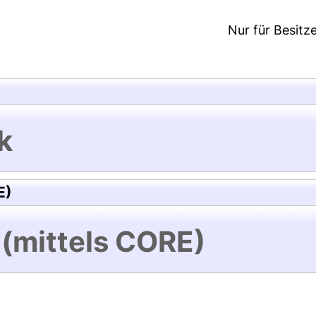
Nur für Besitz
k
E)
 (mittels CORE)