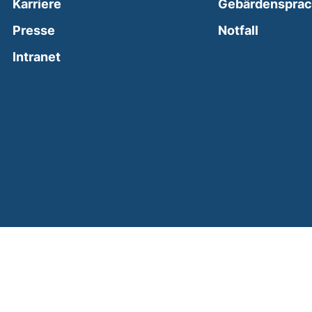
Karriere
Gebärdenspra
(external
Presse
Notfall
(external link, opens in a new window)
Intranet