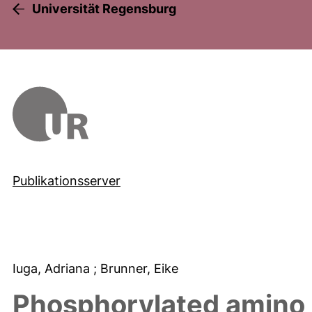
Universität Regensburg
Publikationsserver
Iuga, Adriana
; Brunner, Eike
Phosphorylated amino