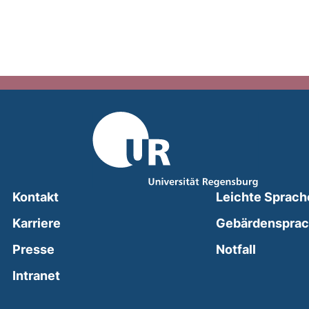
Kontakt
Leichte Sprach
Karriere
Gebärdenspra
(external
Presse
Notfall
(external link, opens in a new window)
Intranet