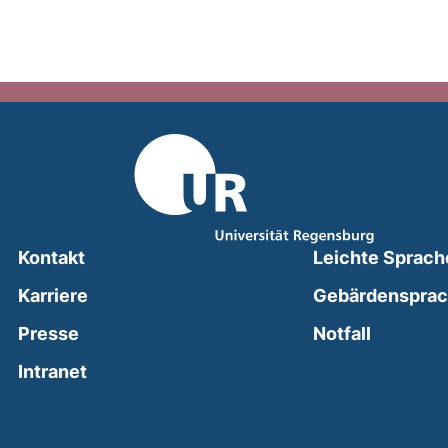
Kontakt
Leichte Sprach
Karriere
Gebärdenspra
(external
Presse
Notfall
(external link, opens in a new window)
Intranet