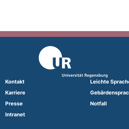
Kontakt
Leichte Sprach
Karriere
Gebärdenspra
(external
Presse
Notfall
(external link, opens in a new window)
Intranet