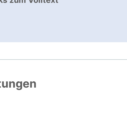
ks zum Volltext
ffnet neues Fenster
, öffnet neues Fenster
htungen