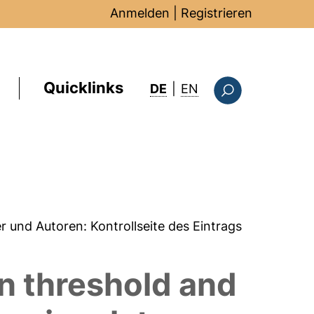
Anmelden
|
Registrieren
Quicklinks
: this page in Englis
DE
|
EN
Suchformular
er und Autoren:
Kontrollseite des Eintrags
on threshold and