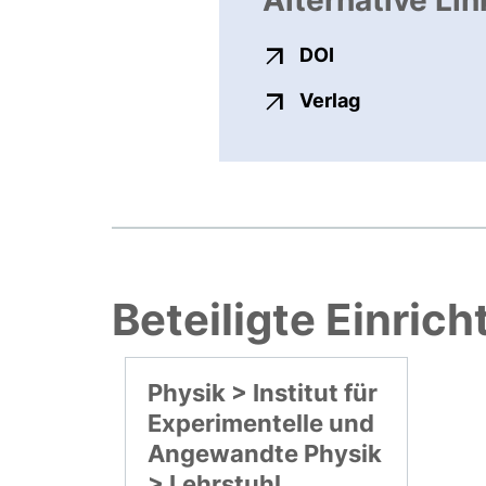
Alternative Lin
externer Link, ö
DOI
externer Link
Verlag
Beteiligte Einric
Physik > Institut für
Experimentelle und
Angewandte Physik
> Lehrstuhl