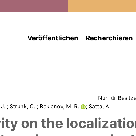
Direkt zum Inhalt
Veröffentlichen
Recherchieren
Nur für Besitz
 J.
; Strunk, C.
; Baklanov, M. R.
; Satta, A.
ty on the localizati