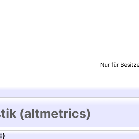
5:19/Metadaten zuletzt geändert: 19 Dez 2024 15:1
Nur für Besitz
tik (altmetrics)
E)