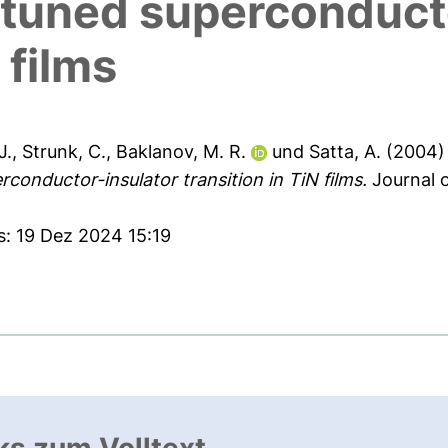
-tuned superconduct
 films
J.
,
Strunk, C.
,
Baklanov, M. R.
und
Satta, A.
(2004
conductor-insulator transition in TiN films.
Journal o
s: 19 Dez 2024 15:19