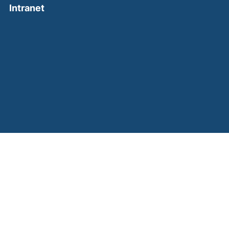
(external link, opens in a new window)
Intranet