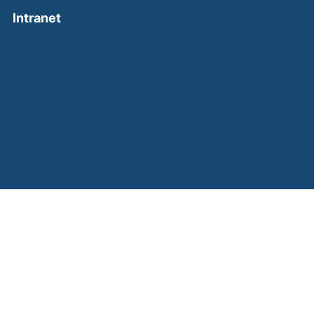
(external link, opens in a new window)
Intranet