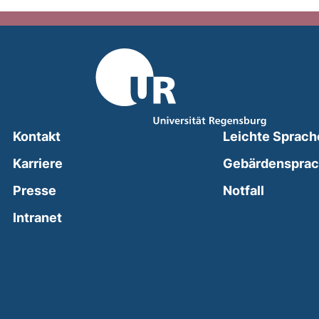
Kontakt
Leichte Sprach
Karriere
Gebärdenspra
(external
Presse
Notfall
(external link, opens in a new window)
Intranet