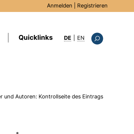
Anmelden
|
Registrieren
Quicklinks
: this page in Englis
DE
|
EN
Suchformular
er und Autoren:
Kontrollseite des Eintrags