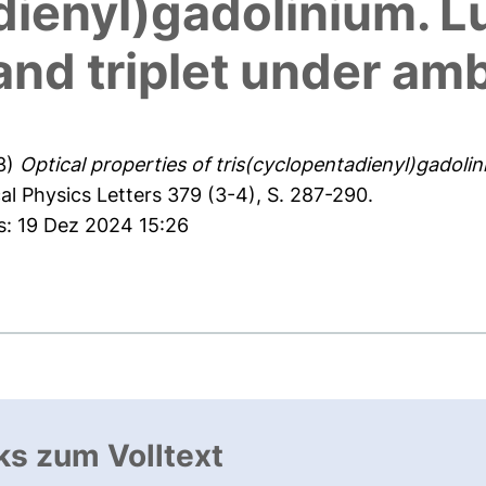
adienyl)gadolinium. 
gand triplet under am
3)
Optical properties of tris(cyclopentadienyl)gadoli
l Physics Letters 379 (3-4), S. 287-290.
s: 19 Dez 2024 15:26
ks zum Volltext