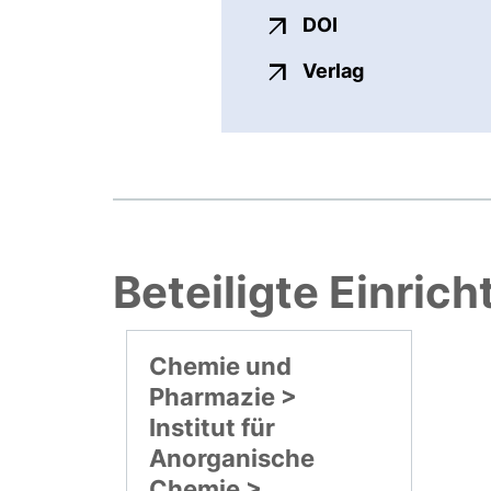
externer Link, ö
DOI
externer Link
Verlag
Beteiligte Einric
Chemie und
Pharmazie >
Institut für
Anorganische
Chemie >