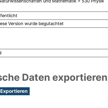
Naturwissenschaften und Mathematik > 530 Physik
fentlicht
iese Version wurde begutachtet
9
sche Daten exportieren