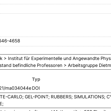
4646-4658
k > Institut für Experimentelle und Angewandte Physi
tand befindliche Professoren > Arbeitsgruppe Dietm
Typ
021/ma034044e
DOI
E-CARLO; GEL-POINT; RUBBERS; SIMULATIONS; CY
E;