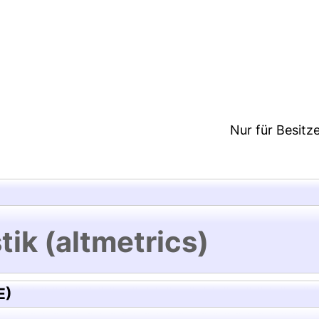
5:28/Metadaten zuletzt geändert: 19 Dez 2024 15:2
Nur für Besitz
tik (altmetrics)
E)