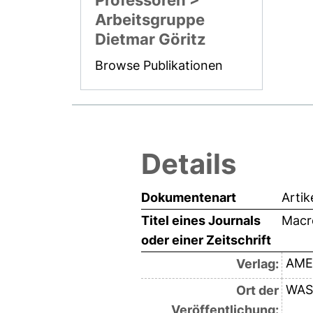
Professoren >
Arbeitsgruppe
Dietmar Göritz
Browse Publikationen
Details
Dokumentenart
Artik
Titel eines Journals
Macr
oder einer Zeitschrift
AME
Verlag:
WAS
Ort der
Veröffentlichung: