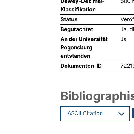
Dewey-Dezimal-
500 
Klassifikation
Status
Veröf
Begutachtet
Ja, d
An der Universität
Ja
Regensburg
entstanden
Dokumenten-ID
7221
Bibliographi