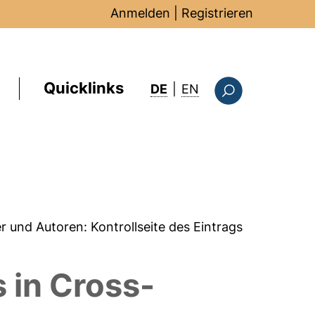
Anmelden
|
Registrieren
Quicklinks
: this page in Englis
DE
|
EN
Suchformular
er und Autoren:
Kontrollseite des Eintrags
 in Cross-