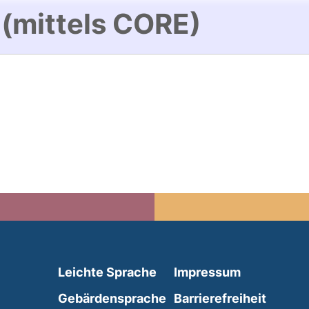
 (mittels CORE)
(external link, opens in 
Leichte Sprache
Impressum
(external link, opens i
Gebärdensprache
Barrierefreiheit