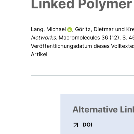
Linked Polymer
Lang, Michael
,
Göritz, Dietmar
und
Kre
Networks.
Macromolecules 36 (12), S. 
Veröffentlichungsdatum dieses Volltexte
Artikel
Alternative Lin
externer Link, ö
DOI