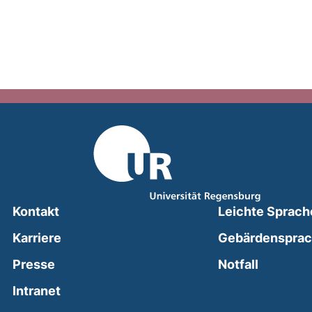
Kontakt
Leichte Sprach
Karriere
Gebärdenspra
(external
Presse
Notfall
(external link, opens in a new window)
Intranet