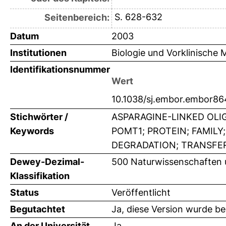
S. 628-632
Seitenbereich:
Datum
2003
Institutionen
Biologie und Vorklinische 
Identifikationsnummer
Wert
10.1038/sj.embor.embor86
Stichwörter /
ASPARAGINE-LINKED OLI
Keywords
POMT1; PROTEIN; FAMIL
DEGRADATION; TRANSFER
Dewey-Dezimal-
500 Naturwissenschaften 
Klassifikation
Status
Veröffentlicht
Begutachtet
Ja, diese Version wurde b
An der Universität
Ja