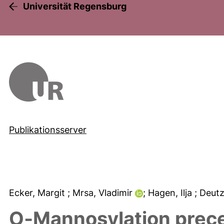
Universität Regensburg
Publikationsserver
Ecker, Margit
; Mrsa, Vladimir
; Hagen, Ilja
; Deut
O‐Mannosylation prece