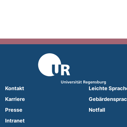
Kontakt
Leichte Sprach
Karriere
Gebärdenspra
(external
Presse
Notfall
(external link, opens in a new window)
Intranet