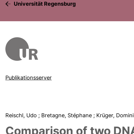
Universität Regensburg
Publikationsserver
Reischl, Udo
; Bretagne, Stéphane
; Krüger, Domin
Comparison of two DNA 