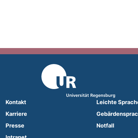
Kontakt
Leichte Sprach
Karriere
Gebärdenspra
(external
Presse
Notfall
(external link, opens in a new window)
Intranet