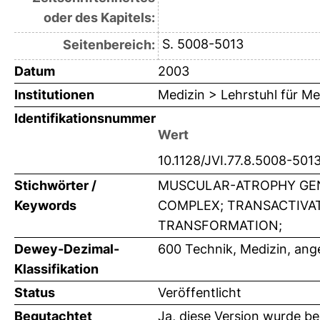
oder des Kapitels:
S. 5008-5013
Seitenbereich:
Datum
2003
Institutionen
Medizin > Lehrstuhl für Me
Identifikationsnummer
Wert
10.1128/JVI.77.8.5008-501
Stichwörter /
MUSCULAR-ATROPHY GENE
Keywords
COMPLEX; TRANSACTIVATI
TRANSFORMATION;
Dewey-Dezimal-
600 Technik, Medizin, an
Klassifikation
Status
Veröffentlicht
Begutachtet
Ja, diese Version wurde b