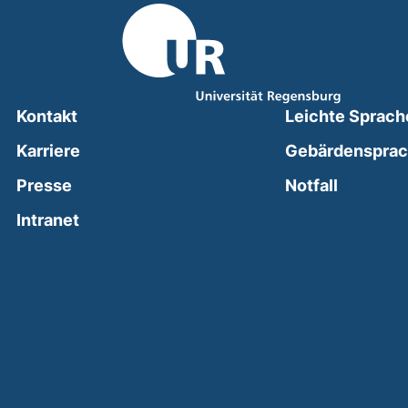
Kontakt
Leichte Sprach
Karriere
Gebärdenspra
(external
Presse
Notfall
(external link, opens in a new window)
Intranet