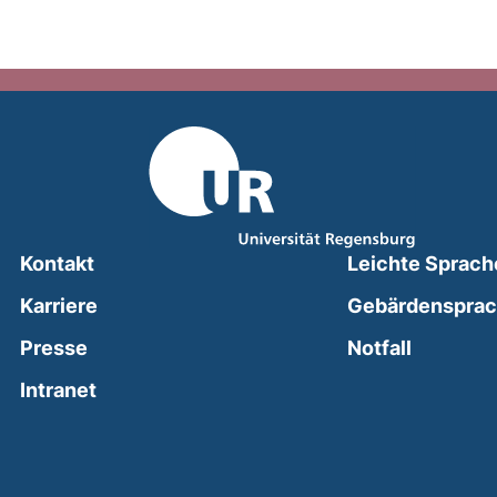
Kontakt
Leichte Sprach
Karriere
Gebärdenspra
(external
Presse
Notfall
(external link, opens in a new window)
Intranet