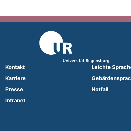
Kontakt
Leichte Sprach
Karriere
Gebärdenspra
(external
Presse
Notfall
(external link, opens in a new window)
Intranet