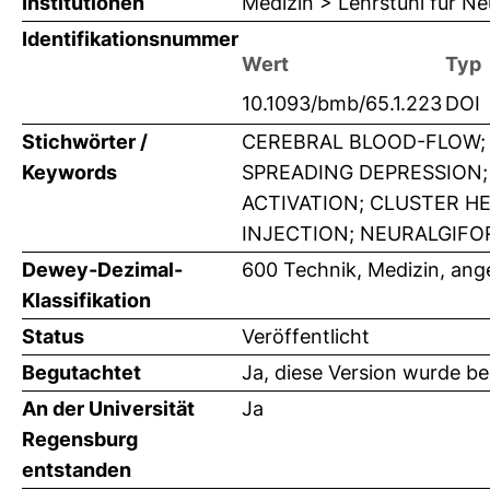
Institutionen
Medizin > Lehrstuhl für Ne
Identifikationsnummer
Wert
Typ
10.1093/bmb/65.1.223
DOI
Stichwörter /
CEREBRAL BLOOD-FLOW;
Keywords
SPREADING DEPRESSION
ACTIVATION; CLUSTER H
INJECTION; NEURALGIFO
Dewey-Dezimal-
600 Technik, Medizin, an
Klassifikation
Status
Veröffentlicht
Begutachtet
Ja, diese Version wurde b
An der Universität
Ja
Regensburg
entstanden