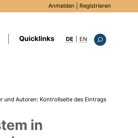
Anmelden
|
Registrieren
Quicklinks
: this page in Englis
DE
|
EN
Suchformular
er und Autoren:
Kontrollseite des Eintrags
stem in