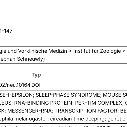
11-147
gie und Vorklinische Medizin > Institut für Zoologie >
Stephan Schneuwly)
Typ
02/neu.10164
DOI
SE-I-EPSILON; SLEEP-PHASE SYNDROME; MOUSE 
EUS; RNA-BINDING PROTEIN; PER-TIM COMPLEX; 
K; MESSENGER-RNA; TRANSCRIPTION FACTOR; B
phila melanogaster; circadian time deeping; genetic 