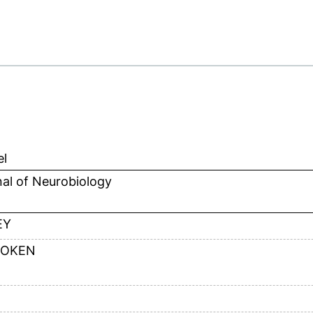
el
al of Neurobiology
EY
OKEN