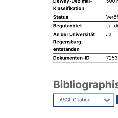
Dewey-Dezimal-
500 
Klassifikation
Status
Veröf
Begutachtet
Ja, d
An der Universität
Ja
Regensburg
entstanden
Dokumenten-ID
7253
Bibliographi