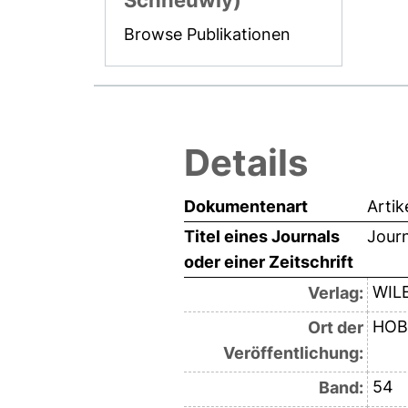
Schneuwly)
Browse Publikationen
Details
Dokumentenart
Artik
Titel eines Journals
Journ
oder einer Zeitschrift
WIL
Verlag:
HOB
Ort der
Veröffentlichung:
54
Band: