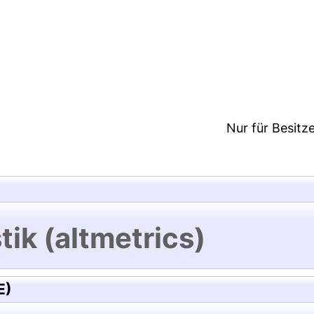
5:34/Metadaten zuletzt geändert: 19 Dez 2024 15:
Nur für Besitz
tik (altmetrics)
E)