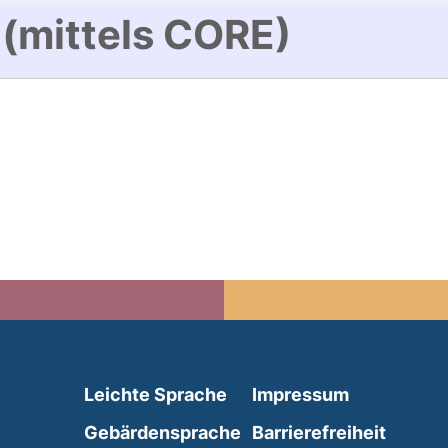
 (mittels CORE)
(external link, opens in 
Leichte Sprache
Impressum
(external link, opens i
Gebärdensprache
Barrierefreiheit