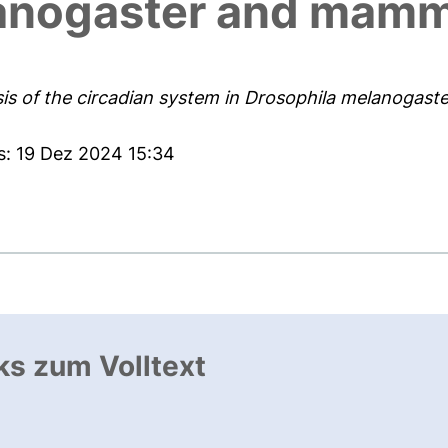
lanogaster and mamm
sis of the circadian system in Drosophila melanogas
s: 19 Dez 2024 15:34
ks zum Volltext
ffnet neues Fenster