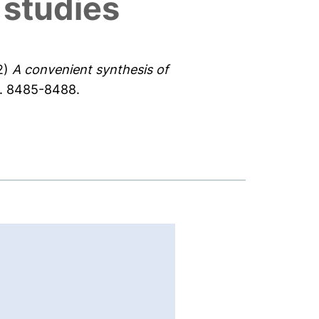
 studies
2)
A convenient synthesis of
S. 8485-8488.