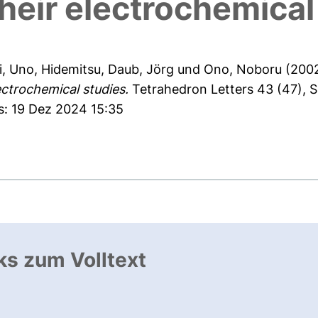
heir electrochemical
i
,
Uno, Hidemitsu
,
Daub, Jörg
und
Ono, Noboru
(200
ectrochemical studies.
Tetrahedron Letters 43 (47), 
s: 19 Dez 2024 15:35
ks zum Volltext
ffnet neues Fenster