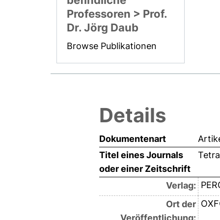
befindliche
Professoren > Prof.
Dr. Jörg Daub
Browse Publikationen
Details
Dokumentenart
Artik
Titel eines Journals
Tetra
oder einer Zeitschrift
PER
Verlag:
OXF
Ort der
Veröffentlichung: