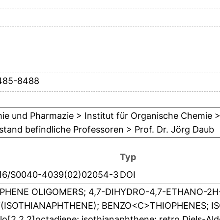
8485-8488
e und Pharmazie > Institut für Organische Chemie >
tand befindliche Professoren > Prof. Dr. Jörg Daub
Typ
016/S0040-4039(02)02054-3
DOI
PHENE OLIGOMERS; 4,7-DIHYDRO-4,7-ETHANO-2H
(ISOTHIANAPHTHENE); BENZO<C>THIOPHENES; IS
lo[2.2.2]octadiene; isothianaphthene; retro Diels-Ald