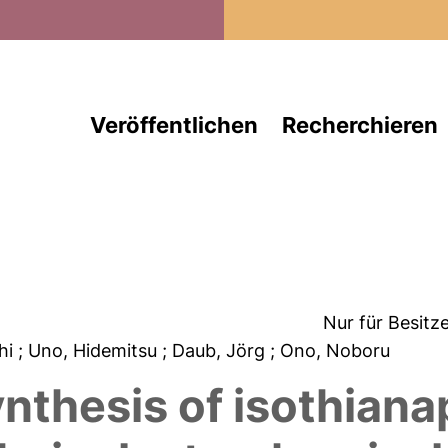
Direkt zum Inhalt
Veröffentlichen
Recherchieren
Nur für Besitz
shi
; Uno, Hidemitsu
; Daub, Jörg
; Ono, Noboru
nthesis of isothian