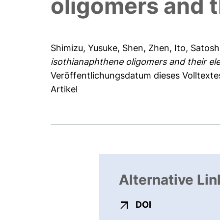
oligomers and t
Shimizu, Yusuke
,
Shen, Zhen
,
Ito, Satosh
isothianaphthene oligomers and their el
Veröffentlichungsdatum dieses Volltexte
Artikel
Alternative Lin
externer Link, ö
DOI