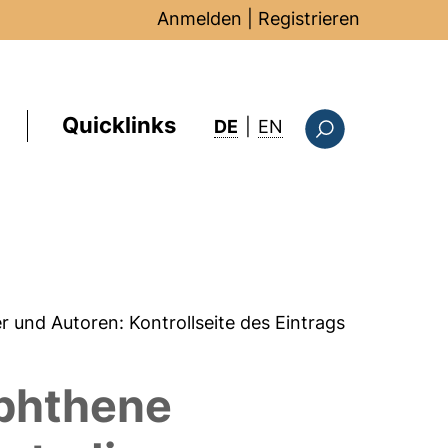
Anmelden
|
Registrieren
Quicklinks
: this page in Englis
DE
|
EN
Suchformular
er und Autoren:
Kontrollseite des Eintrags
aphthene