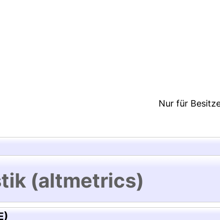
5:35/Metadaten zuletzt geändert: 19 Dez 2024 15:3
Nur für Besitz
tik (altmetrics)
E)