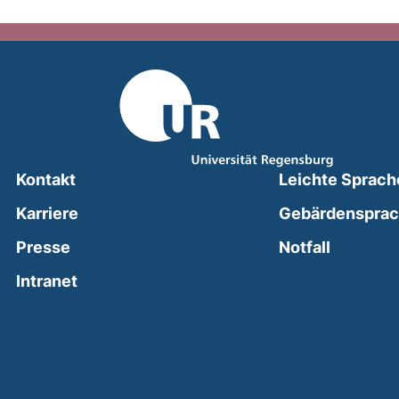
Kontakt
Leichte Sprach
Karriere
Gebärdenspra
(external
Presse
Notfall
(external link, opens in a new window)
Intranet