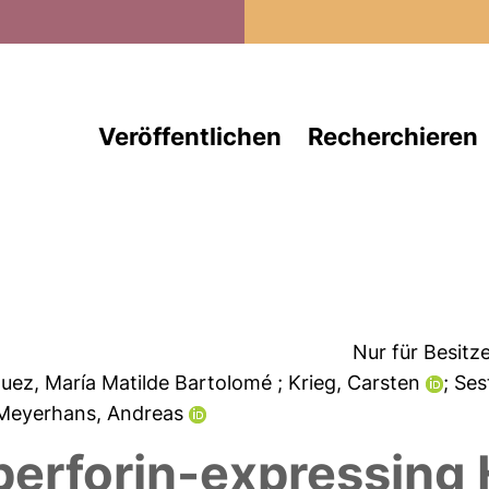
Direkt zum Inhalt
Veröffentlichen
Recherchieren
Nur für Besitz
guez, María Matilde Bartolomé
; Krieg, Carsten
; Se
 Meyerhans, Andreas
 perforin-expressing 