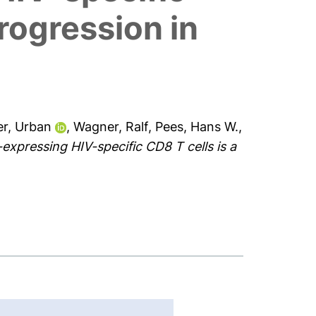
progression in
er, Urban
,
Wagner, Ralf
,
Pees, Hans W.
,
-expressing HIV-specific CD8 T cells is a