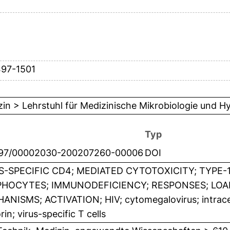
497-1501
in > Lehrstuhl für Medizinische Mikrobiologie und H
Typ
097/00002030-200207260-00006
DOI
S-SPECIFIC CD4; MEDIATED CYTOTOXICITY; TYPE-
HOCYTES; IMMUNODEFICIENCY; RESPONSES; LOA
NISMS; ACTIVATION; HIV; cytomegalovirus; intracell
rin; virus-specific T cells