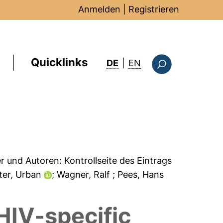
Anmelden
|
Registrieren
Quicklinks
: this page in Englis
DE
|
EN
Suchformular
er und Autoren:
Kontrollseite des Eintrags
ster, Urban
; Wagner, Ralf
; Pees, Hans
HIV-specific