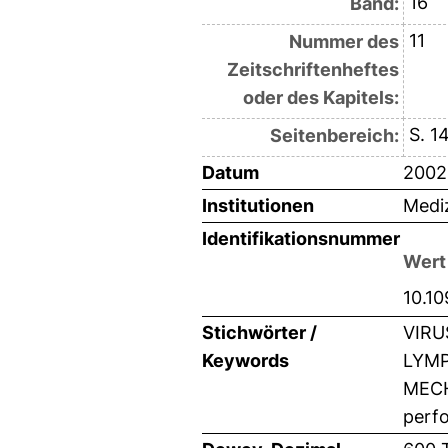
16
Band:
11
Nummer des
Zeitschriftenheftes
oder des Kapitels:
S. 1
Seitenbereich:
Datum
2002
Institutionen
Mediz
Identifikationsnummer
Wert
10.1
Stichwörter /
VIRU
Keywords
LYMP
MECHA
perfo