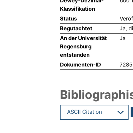
Dewey-Dezimal-
600 
Klassifikation
Status
Veröf
Begutachtet
Ja, d
An der Universität
Ja
Regensburg
entstanden
Dokumenten-ID
7285
Bibliographi