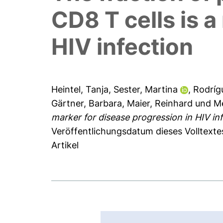
CD8 T cells is a
HIV infection
Heintel, Tanja
,
Sester, Martina
,
Rodríg
Gärtner, Barbara
,
Maier, Reinhard
und
M
marker for disease progression in HIV inf
Veröffentlichungsdatum dieses Volltexte
Artikel