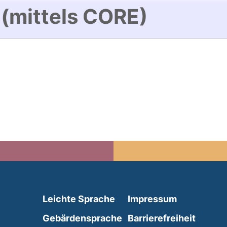
 (mittels CORE)
(external link, opens in 
Leichte Sprache
Impressum
(external link, opens i
Gebärdensprache
Barrierefreiheit