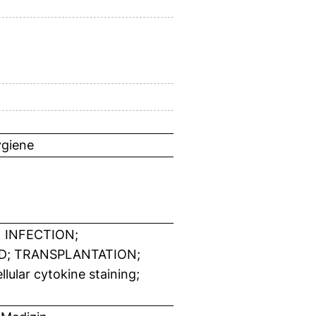
ygiene
1 INFECTION;
D; TRANSPLANTATION;
ular cytokine staining;