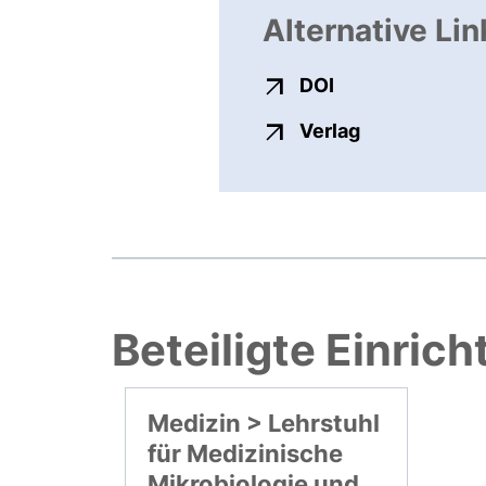
Alternative Lin
externer Link, ö
DOI
externer Link
Verlag
Beteiligte Einric
Medizin > Lehrstuhl
für Medizinische
Mikrobiologie und