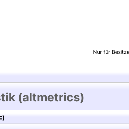
5:41/Metadaten zuletzt geändert: 19 Dez 2024 15:4
Nur für Besitz
tik (altmetrics)
E)