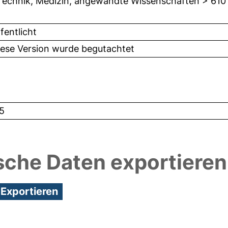
Technik, Medizin, angewandte Wissenschaften > 610
fentlicht
iese Version wurde begutachtet
5
sche Daten exportieren