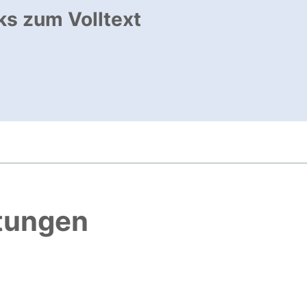
ks zum Volltext
ffnet neues Fenster
, öffnet neues Fenster
htungen