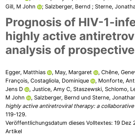
Gill, M John
; Salzberger, Bernd
; Sterne, Jonat
Prognosis of HIV-1-infe
highly active antiretrov
analysis of prospective
Egger, Matthias
,
May, Margaret
,
Chêne, Gene
François
,
Costagliola, Dominique
,
Monforte, Ant
Jens D
,
Justice, Amy C
,
Staszewski, Schlomo
,
L
M John
,
Salzberger, Bernd
und
Sterne, Jonatha
highly active antiretroviral therapy: a collaborative
119-129.
Veröffentlichungsdatum dieses Volltextes: 19 Dez
Artikel