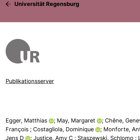
Universität Regensburg
Publikationsserver
Egger, Matthias
; May, Margaret
; Chêne, Gene
François
; Costagliola, Dominique
; Monforte, An
Jens D
; Justice, Amy C
; Staszewski, Schlomo
;