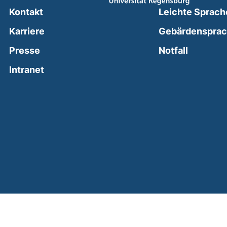
Kontakt
Leichte Sprach
Karriere
Gebärdenspra
(external
Presse
Notfall
(external link, opens in a new window)
Intranet