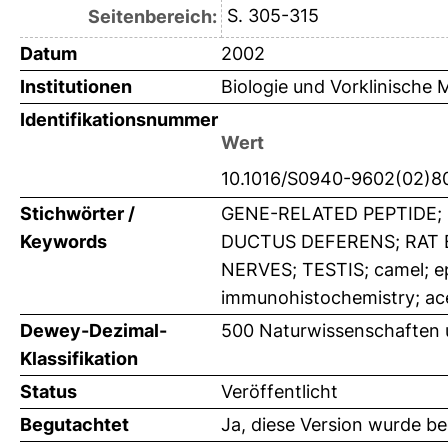
S. 305-315
Seitenbereich:
Datum
2002
Institutionen
Biologie und Vorklinische M
Identifikationsnummer
Wert
10.1016/S0940-9602(02)8
Stichwörter /
GENE-RELATED PEPTIDE;
Keywords
DUCTUS DEFERENS; RAT E
NERVES; TESTIS; camel; epi
immunohistochemistry; ace
Dewey-Dezimal-
500 Naturwissenschaften 
Klassifikation
Status
Veröffentlicht
Begutachtet
Ja, diese Version wurde b