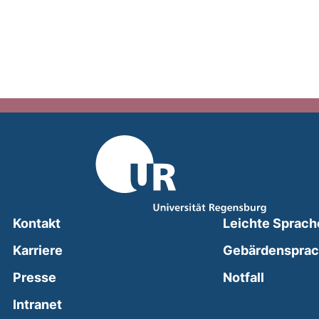
Kontakt
Leichte Sprach
Karriere
Gebärdenspra
(external
Presse
Notfall
(external link, opens in a new window)
Intranet