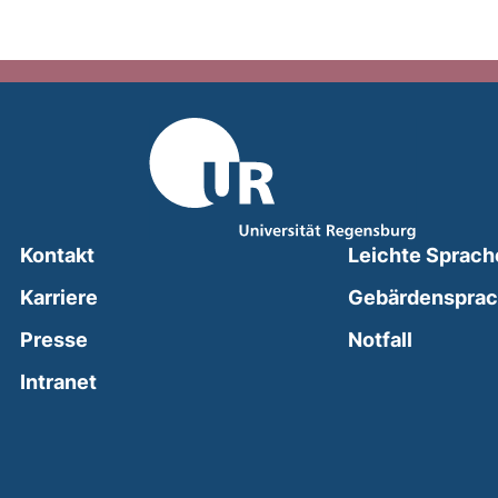
Kontakt
Leichte Sprach
Karriere
Gebärdenspra
(external
Presse
Notfall
(external link, opens in a new window)
Intranet