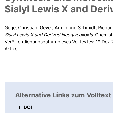
Sialyl Lewis X and Der
Gege, Christian
,
Geyer, Armin
und
Schmidt, Richar
Sialyl Lewis X and Derived Neoglycolipids.
Chemistr
Veröffentlichungsdatum dieses Volltextes: 19 Dez
Artikel
Alternative Links zum Volltext
externer Link, öffnet neues Fenster
DOI