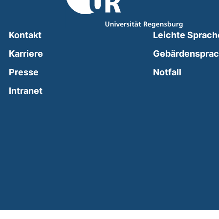
Kontakt
Leichte Sprach
Karriere
Gebärdenspra
(external
Presse
Notfall
(external link, opens in a new window)
Intranet