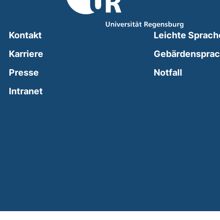
Kontakt
Leichte Sprach
Karriere
Gebärdenspra
(external
Presse
Notfall
(external link, opens in a new window)
Intranet