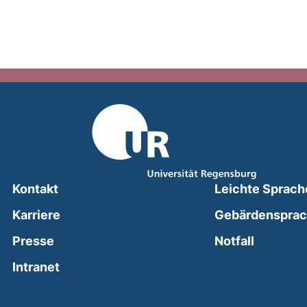
Kontakt
Leichte Sprach
Karriere
Gebärdenspra
(external
Presse
Notfall
(external link, opens in a new window)
Intranet