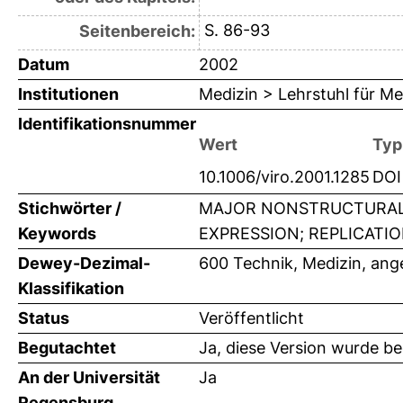
S. 86-93
Seitenbereich:
Datum
2002
Institutionen
Medizin > Lehrstuhl für Me
Identifikationsnummer
Wert
Typ
10.1006/viro.2001.1285
DOI
Stichwörter /
MAJOR NONSTRUCTURAL P
Keywords
EXPRESSION; REPLICATION
Dewey-Dezimal-
600 Technik, Medizin, an
Klassifikation
Status
Veröffentlicht
Begutachtet
Ja, diese Version wurde b
An der Universität
Ja
Regensburg