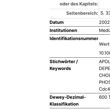
oder des Kapitels:
S. 3
Seitenbereich:
Datum
2002
Institutionen
Mediz
Identifikationsnummer
Wert
10.1
Stichwörter /
APOL
Keywords
DEPE
CHOL
PHOS
Cdc42
Dewey-Dezimal-
600 
Klassifikation