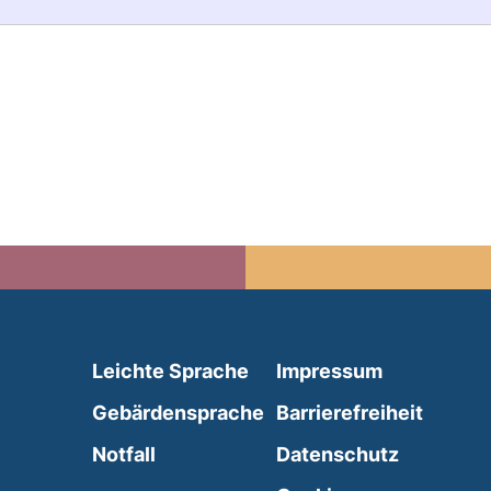
(external link, opens in 
Leichte Sprache
Impressum
(external link, opens i
Gebärdensprache
Barrierefreiheit
(external link, opens in a new wind
Notfall
Datenschutz