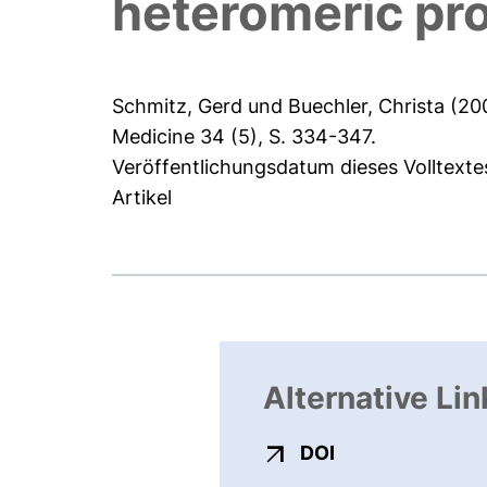
heteromeric pr
Schmitz, Gerd
und
Buechler, Christa
(20
Medicine 34 (5), S. 334-347.
Veröffentlichungsdatum dieses Volltexte
Artikel
Alternative Lin
externer Link, ö
DOI