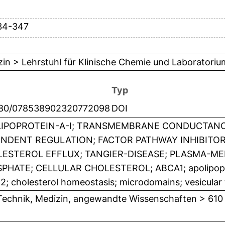
34-347
in > Lehrstuhl für Klinische Chemie und Laboratori
Typ
080/078538902320772098
DOI
IPOPROTEIN-A-I; TRANSMEMBRANE CONDUCTANC
NDENT REGULATION; FACTOR PATHWAY INHIBITOR;
ESTEROL EFFLUX; TANGIER-DISEASE; PLASMA-ME
PHATE; CELLULAR CHOLESTEROL; ABCA1; apolipoprot
; cholesterol homeostasis; microdomains; vesicular
Technik, Medizin, angewandte Wissenschaften > 610