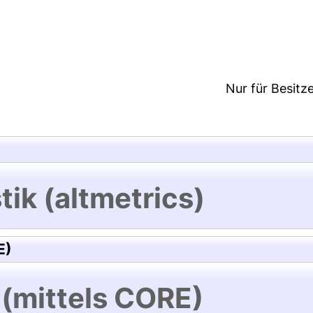
5:46/Metadaten zuletzt geändert: 19 Dez 2024 15:
Nur für Besitz
tik (altmetrics)
E)
 (mittels CORE)