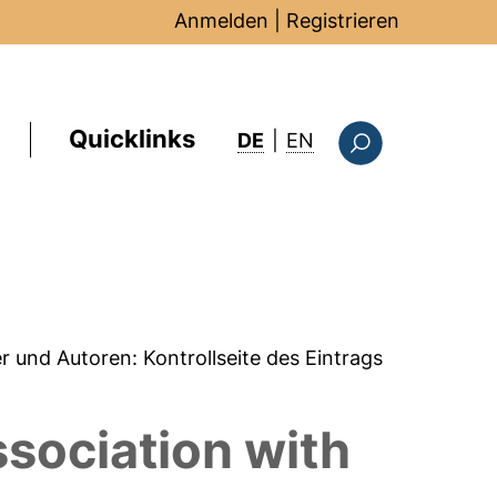
Anmelden
|
Registrieren
Quicklinks
: this page in Englis
DE
|
EN
Suchformular
er und Autoren:
Kontrollseite des Eintrags
ssociation with