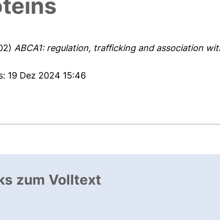
oteins
02)
ABCA1: regulation, trafficking and association wi
s: 19 Dez 2024 15:46
ks zum Volltext
ffnet neues Fenster