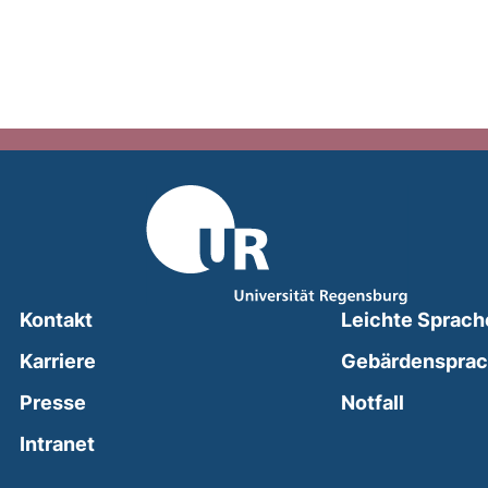
Kontakt
Leichte Sprach
Karriere
Gebärdenspra
(external
Presse
Notfall
(external link, opens in a new window)
Intranet