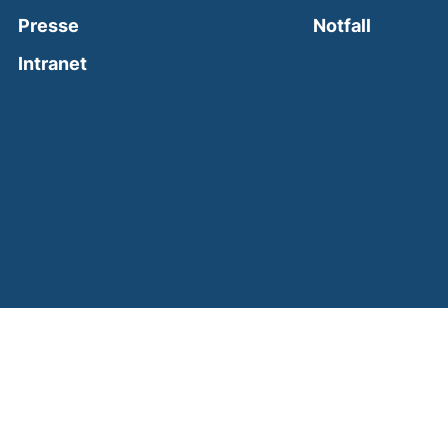
(external
Presse
Notfall
(external link, opens in a new window)
Intranet