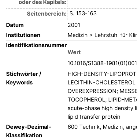
oder des Kapitels:
S. 153-163
Seitenbereich:
Datum
2001
Institutionen
Medizin > Lehrstuhl für K
Identifikationsnummer
Wert
10.1016/S1388-1981(01)00
Stichwörter /
HIGH-DENSITY-LIPOPROT
Keywords
LECITHIN-CHOLESTEROL
OVEREXPRESSION; MESSE
TOCOPHEROL; LIPID-METAB
acute-phase high density li
lipid transfer protein
Dewey-Dezimal-
600 Technik, Medizin, an
Klassifikation