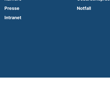
(external
Presse
Notfall
(external link, opens in a new window)
Intranet