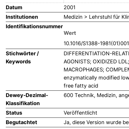
Datum
2001
Institutionen
Medizin > Lehrstuhl für K
Identifikationsnummer
Wert
10.1016/S1388-1981(01)00
Stichwörter /
DIFFERENTIATION-RELAT
Keywords
AGONISTS; OXIDIZED LDL
MACROPHAGES; COMPLEMEN
enzymatically modified low
free fatty acid
Dewey-Dezimal-
600 Technik, Medizin, an
Klassifikation
Status
Veröffentlicht
Begutachtet
Ja, diese Version wurde b