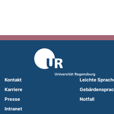
Kontakt
Leichte Sprach
Karriere
Gebärdenspra
(external
Presse
Notfall
(external link, opens in a new window)
Intranet