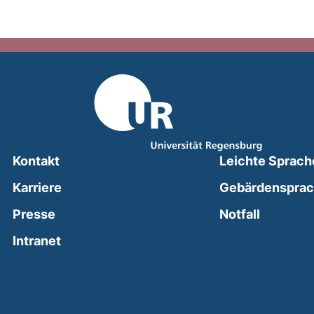
Kontakt
Leichte Sprach
Karriere
Gebärdenspra
(external
Presse
Notfall
(external link, opens in a new window)
Intranet