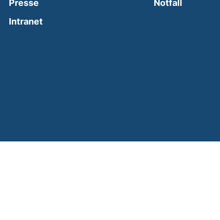
(external
Presse
Notfall
(external link, opens in a new window)
Intranet