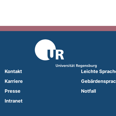
Kontakt
Leichte Sprach
Karriere
Gebärdenspra
(external
Presse
Notfall
(external link, opens in a new window)
Intranet