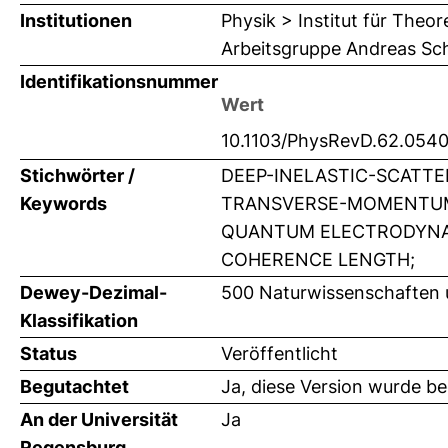
Institutionen
Physik > Institut für Theo
Arbeitsgruppe Andreas Sc
Identifikationsnummer
Wert
10.1103/PhysRevD.62.054
Stichwörter /
DEEP-INELASTIC-SCATTE
Keywords
TRANSVERSE-MOMENTUM;
QUANTUM ELECTRODYNAM
COHERENCE LENGTH;
Dewey-Dezimal-
500 Naturwissenschaften 
Klassifikation
Status
Veröffentlicht
Begutachtet
Ja, diese Version wurde b
An der Universität
Ja
Regensburg