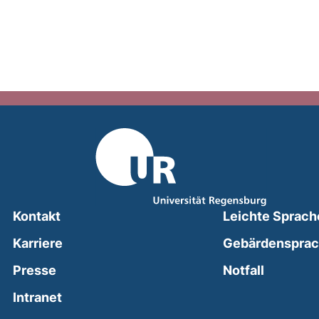
Kontakt
Leichte Sprach
Karriere
Gebärdenspra
(external
Presse
Notfall
(external link, opens in a new window)
Intranet