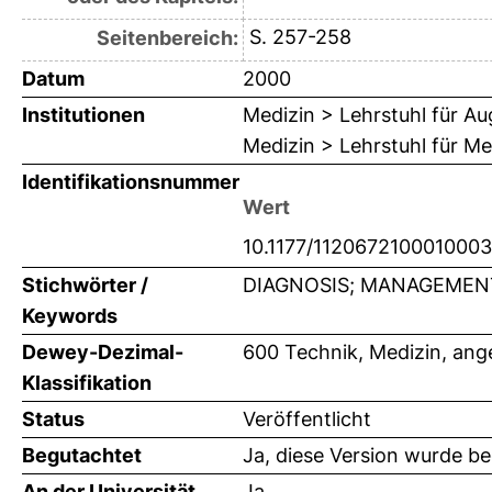
S. 257-258
Seitenbereich:
Datum
2000
Institutionen
Medizin > Lehrstuhl für A
Medizin > Lehrstuhl für Me
Identifikationsnummer
Wert
10.1177/1120672100010003
Stichwörter /
DIAGNOSIS; MANAGEMENT; ke
Keywords
Dewey-Dezimal-
600 Technik, Medizin, an
Klassifikation
Status
Veröffentlicht
Begutachtet
Ja, diese Version wurde b
An der Universität
Ja