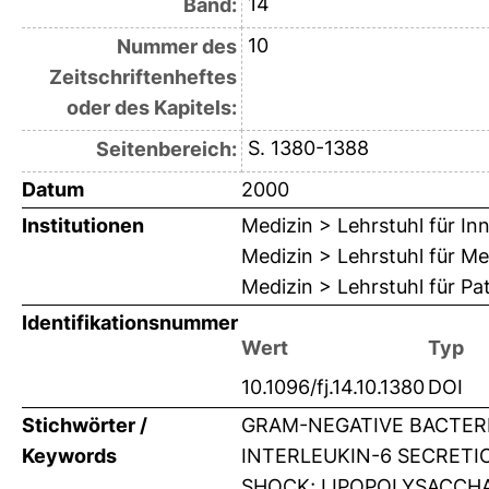
14
Band:
10
Nummer des
Zeitschriftenheftes
oder des Kapitels:
S. 1380-1388
Seitenbereich:
Datum
2000
Institutionen
Medizin > Lehrstuhl für Inn
Medizin > Lehrstuhl für Me
Medizin > Lehrstuhl für Pa
Identifikationsnummer
Wert
Typ
10.1096/fj.14.10.1380
DOI
Stichwörter /
GRAM-NEGATIVE BACTERI
Keywords
INTERLEUKIN-6 SECRETI
SHOCK; LIPOPOLYSACCHAR