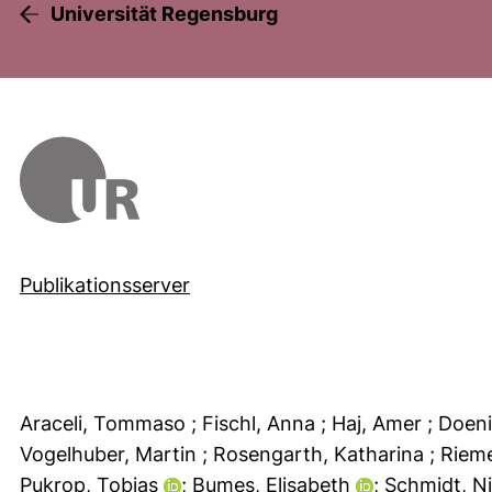
Universität Regensburg
Publikationsserver
Araceli, Tommaso
; Fischl, Anna
; Haj, Amer
; Doeni
Vogelhuber, Martin
; Rosengarth, Katharina
; Riem
Pukrop, Tobias
; Bumes, Elisabeth
; Schmidt, N