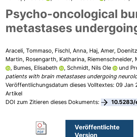
Psycho-oncological bur
metastases undergoing
Araceli, Tommaso
,
Fischl, Anna
,
Haj, Amer
,
Doenitz
Martin
,
Rosengarth, Katharina
,
Riemenschneider, 
,
Bumes, Elisabeth
,
Schmidt, Nils Ole
und
Pr
patients with brain metastases undergoing neurolo
Veröffentlichungsdatum dieses Volltextes: 09 Jan 
Artikel
DOI zum Zitieren dieses Dokuments:
10.5283/
Veröffentlichte
Version