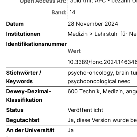
Gold (mit APC - bezahlt U
Open Access Art:
14
Band:
Datum
28 November 2024
Institutionen
Medizin > Lehrstuhl für Ne
Identifikationsnummer
Wert
10.3389/fonc.2024.14634
Stichwörter /
psycho-oncology, brain tum
Keywords
psychooncological need
Dewey-Dezimal-
600 Technik, Medizin, an
Klassifikation
Status
Veröffentlicht
Begutachtet
Ja, diese Version wurde b
An der Universität
Ja