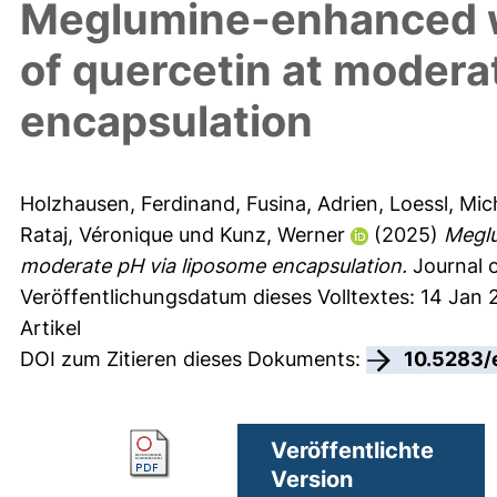
Meglumine-enhanced wat
of quercetin at modera
encapsulation
Holzhausen, Ferdinand
,
Fusina, Adrien
,
Loessl, Mic
Rataj, Véronique
und
Kunz, Werner
(2025)
Meglu
moderate pH via liposome encapsulation.
Journal o
Veröffentlichungsdatum dieses Volltextes: 14 Jan
Artikel
DOI zum Zitieren dieses Dokuments:
10.5283/
Veröffentlichte
Version