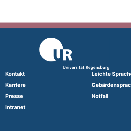
Kontakt
Leichte Sprach
Karriere
Gebärdenspra
(external
Presse
Notfall
(external link, opens in a new window)
Intranet