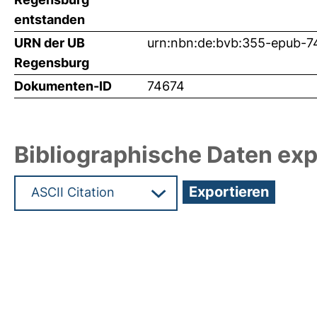
entstanden
URN der UB
urn:nbn:de:bvb:355-epub-7
Regensburg
Dokumenten-ID
74674
Bibliographische Daten exp
Hochladedatum:01 Okt 2025 10:32/Metadaten zu