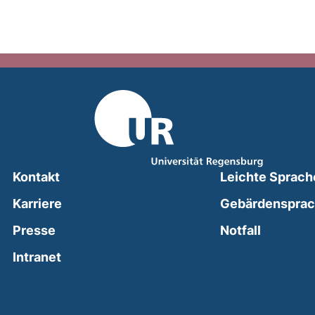
Kontakt
Leichte Sprach
Karriere
Gebärdenspra
(external
Presse
Notfall
(external link, opens in a new window)
Intranet