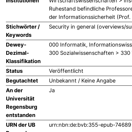
Institutionen
Wirtschaftswissenschaften > Inst
Ruhestand befindliche Professor
der Informationssicherheit (Prof.
Stichwörter /
Security in general (overviews/su
Keywords
Dewey-
000 Informatik, Informationswis
Dezimal-
300 Sozialwissenschaften > 330 
Klassifikation
Status
Veröffentlicht
Begutachtet
Unbekannt / Keine Angabe
An der
Ja
Universität
Regensburg
entstanden
URN der UB
urn:nbn:de:bvb:355-epub-74689