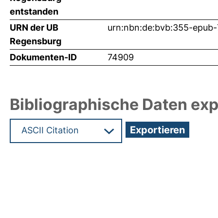
entstanden
URN der UB
urn:nbn:de:bvb:355-epub
Regensburg
Dokumenten-ID
74909
Bibliographische Daten exp
Hochladedatum:10 Feb 2025 07:32/Metadaten zul