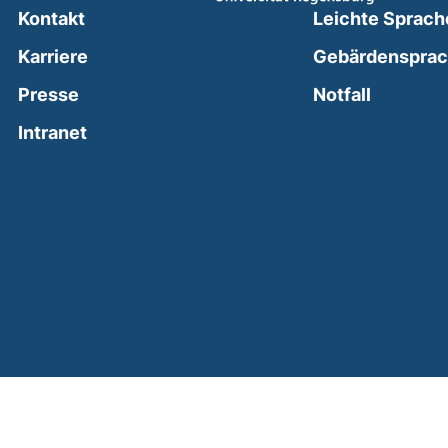
Kontakt
Leichte Sprach
Karriere
Gebärdenspra
(external
Presse
Notfall
(external link, opens in a new window)
Intranet