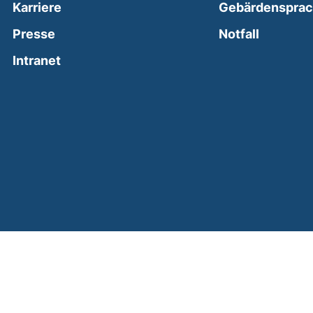
Karriere
Gebärdenspra
(external
Presse
Notfall
(external link, opens in a new window)
Intranet