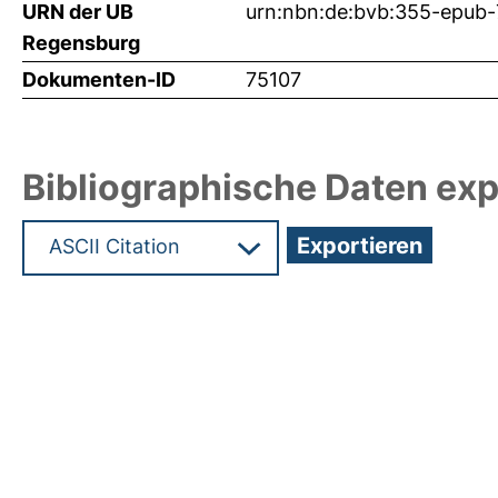
URN der UB
urn:nbn:de:bvb:355-epub
Regensburg
Dokumenten-ID
75107
Bibliographische Daten exp
Hochladedatum:03 Mrz 2025 09:03/Metadaten zu